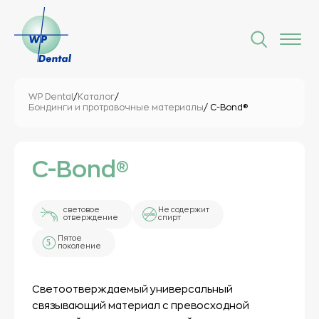
WP Dental
/
Каталог
/
Бондинги и протравочные материалы
/ C-Bond®
C-Bond®
световое
Не содержит
отверждение
спирт
Пятое
поколение
Светоотверждаемый универсальный
связывающий материал с превосходной