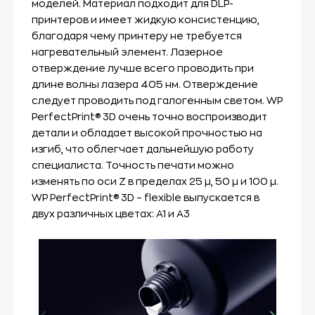
моделей. Материал подходит для DLP-
принтеров и имеет жидкую консистенцию,
благодаря чему принтеру не требуется
нагревательный элемент. Лазерное
отверждение лучше всего проводить при
длине волны лазера 405 нм. Отверждение
следует проводить под галогенным светом. WP
PerfectPrint® 3D очень точно воспроизводит
детали и обладает высокой прочностью на
изгиб, что облегчает дальнейшую работу
специалиста. Точность печати можно
изменять по оси Z в пределах 25 µ, 50 µ и 100 µ.
WP PerfectPrint® 3D – flexible выпускается в
двух различных цветах: A1 и A3