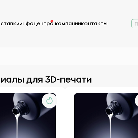
ыставки
инфоцентр
о компании
контакты
иалы для 3D-печати