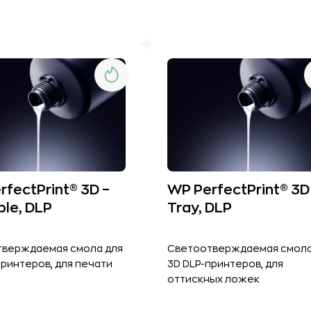
rfectPrint® 3D –
WP PerfectPrint® 3D
ble, DLP
Tray, DLP
верждаемая смола для
Светоотверждаемая смола
принтеров, для печати
3D DLP-принтеров, для
оттискных ложек