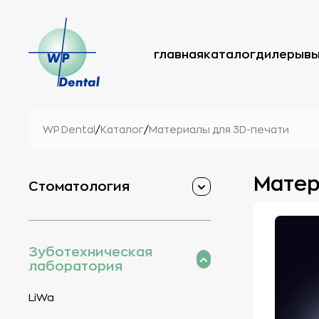
главная
каталог
дилеры
в
WP Dental
/
Каталог
/
Материалы для 3D-печати
Матер
Стоматология
Зуботехническая
лаборатория
LiWa