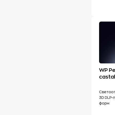
WP Pe
casta
Светоот
3D DLP-
форм