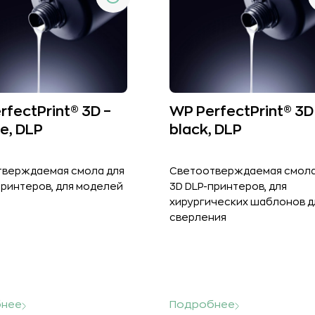
rfectPrint® 3D –
WP PerfectPrint® 3D
le, DLP
black, DLP
верждаемая смола для
Светоотверждаемая смола
принтеров, для моделей
3D DLP-принтеров, для
хирургическиx шаблонов д
сверления
нее
Подробнее