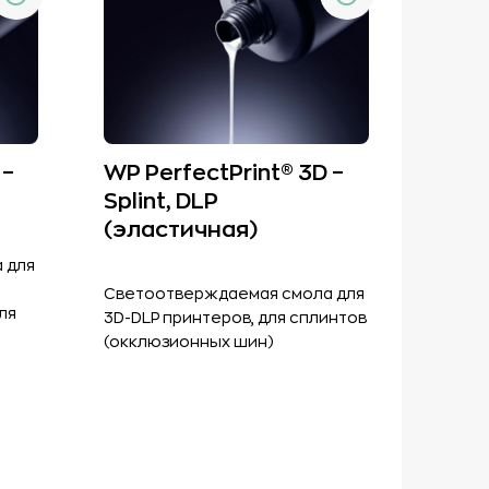
 –
WP PerfectPrint® 3D –
Splint, DLP
(эластичная)
 для
Светоотверждаемая смола для
ля
3D-DLP принтеров, для сплинтов
(окклюзионных шин)