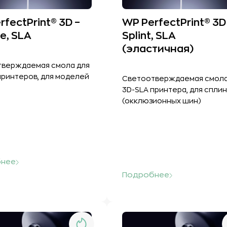
rfectPrint® 3D –
WP PerfectPrint® 3D
le, SLA
Splint, SLA
(эластичная)
верждаемая смола для
принтеров, для моделей
Светоотверждаемая смола
3D-SLA принтера, для спли
(окклюзионных шин)
нее
Подробнее