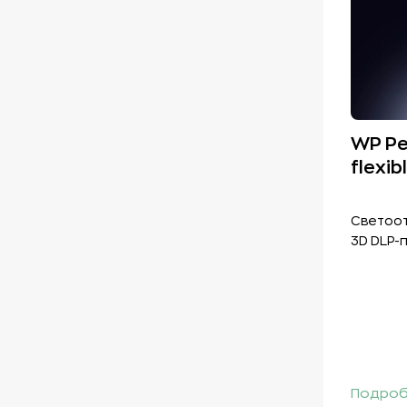
WP Pe
flexib
Светоот
3D DLP-
Подроб