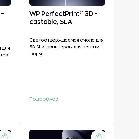
 –
WP PerfectPrint® 3D –
castable, SLA
Светоотверждаемая смола для
3D SLA-принтеров, для печати
 для
форм
нтов
Подробнее