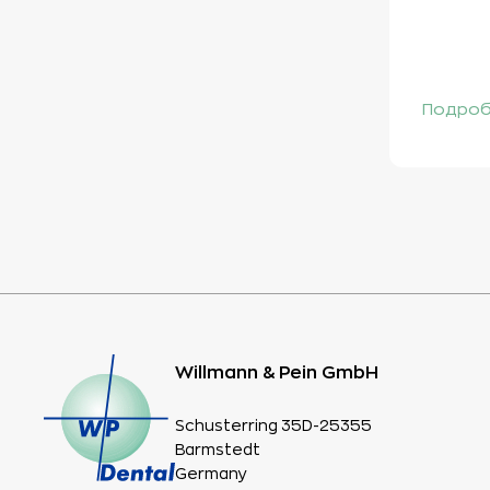
Подроб
Willmann & Pein GmbH
Schusterring 35D-25355
Barmstedt
Germany