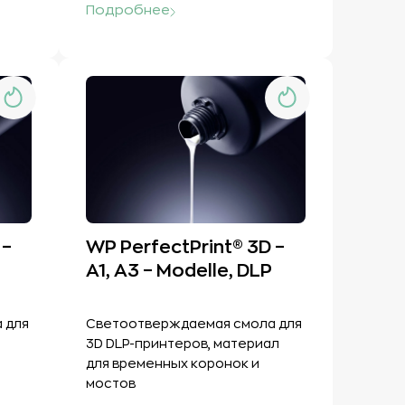
Подробнее
 –
WP PerfectPrint® 3D –
A1, A3 – Modelle, DLP
 для
Светоотверждаемая смола для
3D DLP-принтеров, материал
для временных коронок и
мостов