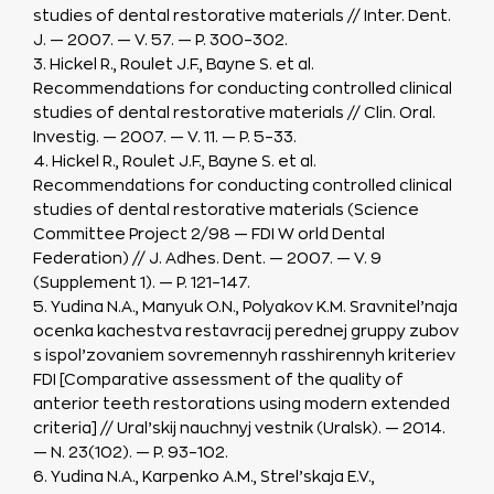
studies of dental restorative materials // Inter. Dent.
J. — 2007. — V. 57. — P. 300–302.
3. Hickel R., Roulet J.F., Bayne S. et al.
Recommendations for conducting controlled clinical
studies of dental restorative materials // Clin. Oral.
Investig. — 2007. — V. 11. — P. 5–33.
4. Hickel R., Roulet J.F., Bayne S. et al.
Recommendations for conducting controlled clinical
studies of dental restorative materials (Science
Committee Project 2/98 — FDI W orld Dental
Federation) // J. Adhes. Dent. — 2007. — V. 9
(Supplement 1). — P. 121–147.
5. Yudina N.A., Manyuk O.N., Polyakov K.M. Sravnitel’naja
ocenka kachestva restavracij perednej gruppy zubov
s ispol’zovaniem sovremennyh rasshirennyh kriteriev
FDI [Comparative assessment of the quality of
anterior teeth restorations using modern extended
criteria] // Ural’skij nauchnyj vestnik (Uralsk). — 2014.
— N. 23(102). — P. 93–102.
6. Yudina N.A., Karpenko A.M., Strel’skaja E.V.,