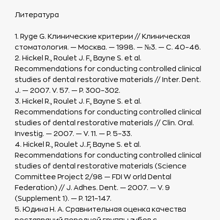
Литература
1. Ryge G. Клинические критерии // Клиническая
стоматология. — Москва. — 1998. — №3. — С. 40–46.
2. Hickel R., Roulet J. F., Bayne S. et al.
Recommendations for conducting controlled clinical
studies of dental restorative materials // Inter. Dent.
J. — 2007. V. 57. — P. 300–302.
3. Hickel R., Roulet J. F., Bayne S. et al.
Recommendations for conducting controlled clinical
studies of dental restorative materials // Clin. Oral.
Investig. — 2007. — V. 11. — P. 5–33.
4. Hickel R., Roulet J..F, Bayne S. et al.
Recommendations for conducting controlled clinical
studies of dental restorative materials (Science
Committee Project 2/98 — FDI W orld Dental
Federation) // J. Adhes. Dent. — 2007. — V. 9
(Supplement 1). — P. 121–147.
5. Юдина Н. А. Сравнительная оценка качества
реставраций передней группы зубов с