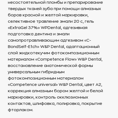
несостоятельной пломбы и препарирование
твердых тканей зуба при помощи алмазных
боров красной и желтой маркировки,
селективное травление эмали 20 с, гель
«ExtraGel 37%» WPDental, адгезивная
подготовка дентина и эмали
самопротравливающим адгезивом «C-
BondSelf-Etch» W&P Dental, адаптационный
слой жидкотекучим фотокомпозиционным
материалом «Competence Flow» W&P Dental,
восстановление анатомической формы
универсальным гибридным
фотокомпозиционным материалом
«Competence universal» W&P Dental, цвет А2,
коррекция алмазным бором желтой и белой
маркировки, контроль окклюзионных
контактов, шлифовка, полировка, покрытие
фторлаком.