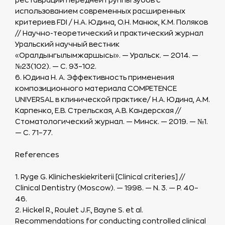
использованием современных расширенных
критериев FDI / Н.А. Юдина, О.Н. Манюк, К.М. Поляков
// Научно-теоретический и практический журнал
Уральский научный вестник
«Оралдынгылымжаршысы». — Уральск. — 2014. —
№23(102). — С. 93–102.
6. Юдина Н. А. Эффективность применения
композиционного материала COMPETENCE
UNIVERSAL в клинической практике/ Н.А. Юдина, А.М.
Карпенко, Е.В. Стрельская, А.В. Кандерская //
Стоматологический журнал. — Минск. — 2019. — №1.
— С. 71–77.
References
1. Ryge G. Klinicheskiekriterii [Clinical criteries] //
Clinical Dentistry (Moscow). — 1998. — N. 3. — P. 40–
46.
2. Hickel R., Roulet J.F., Bayne S. et al.
Recommendations for conducting controlled clinical